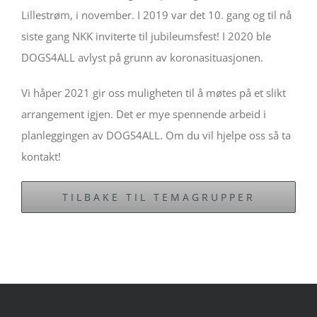
Lillestrøm, i november. I 2019 var det 10. gang og til nå
siste gang NKK inviterte til jubileumsfest! I 2020 ble
DOGS4ALL avlyst på grunn av koronasituasjonen.
Vi håper 2021 gir oss muligheten til å møtes på et slikt
arrangement igjen. Det er mye spennende arbeid i
planleggingen av DOGS4ALL. Om du vil hjelpe oss så ta
kontakt!
TILBAKE TIL TEMAGRUPPER