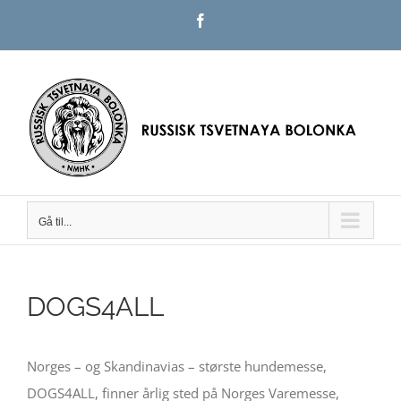
Skip
Facebook
to
content
Gå til...
DOGS4ALL
Norges – og Skandinavias – største hundemesse,
DOGS4ALL, finner årlig sted på Norges Varemesse,